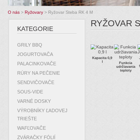
O nás
>
Ryžovary
>
Ryžovar Steba RK 4 M
RYŽOVAR S
KATEGORIE
GRILY BBQ
JOGURTOVAČA
Kapacita 0,9
l
PALACINKOVAČE
Funkcia
udržiavania
teploty
RÚRY NA PEČENIE
SENDVIČOVAČE
SOUS-VIDE
VARNÉ DOSKY
VÝROBNÍKY ĽADOVEJ
TRIEŠTE
WAFĽOVAČE
ZVÁRAČKY FÓLIÍ